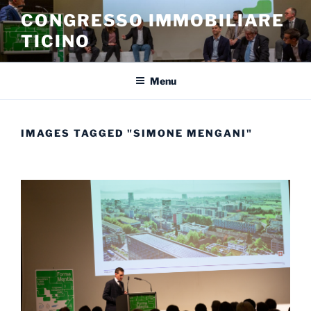
Salta
CONGRESSO IMMOBILIARE
al
TICINO
contenuto
Menu
IMAGES TAGGED "SIMONE MENGANI"